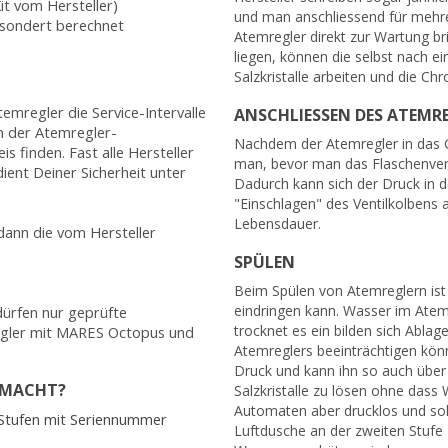
Kit vom Hersteller)
und man anschliessend für mehre
gesondert berechnet
Atemregler direkt zur Wartung br
liegen, können die selbst nach 
Salzkristalle arbeiten und die C
mregler die Service-Intervalle
ANSCHLIESSEN DES ATEMR
In der Atemregler-
Nachdem der Atemregler in das Ge
s finden. Fast alle Hersteller
man, bevor man das Flaschenventi
dient Deiner Sicherheit unter
Dadurch kann sich der Druck in d
"Einschlagen" des Ventilkolbens 
Lebensdauer.
dann die vom Hersteller
SPÜLEN
Beim Spülen von Atemreglern ist
eindringen kann. Wasser im Atem
dürfen nur geprüfte
trocknet es ein bilden sich Ablag
gler mit MARES Octopus und
Atemreglers beeinträchtigen könn
Druck und kann ihn so auch über
GEMACHT?
Salzkristalle zu lösen ohne dass
Automaten aber drucklos und sol
 Stufen mit Seriennummer
Luftdusche an der zweiten Stufe 