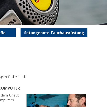
fie
Setangebote Tauchausrüstung
gerüstet ist.
HCOMPUTER
r dem Urlaub
omputers!