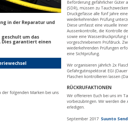
Beförderung gefährlicher Güter a
(SDR), müssen zu Tauchzwecken
Druckgefässe alle fünf Jahre eine
wiederkehrenden Prüfung unterz
ung in der Reparatur und
Diese umfasst eine visuelle Inne
Aussenkontrolle, die Kontrolle 
d geschult um das
sowie eine Wasserdruckprüfung 
 Dies garantiert einen
vorgeschriebenem Prüfdruck. Zw
wiederkehrenden Prüfungen erfol
eine Sichtprüfung.
teriewechsel
Wir organisieren jährlich 2x Fla
Gefahrgutinspektorat EGI (Dauer
Flaschen kontrollieren lassen (D
RÜCKRUFAKTIONEN
n der folgenden Marken bei uns
Wir offerieren Euch bei uns im T
vorbeizubringen. Wir werden die A
erledigen.
September 2017
Suunto Send