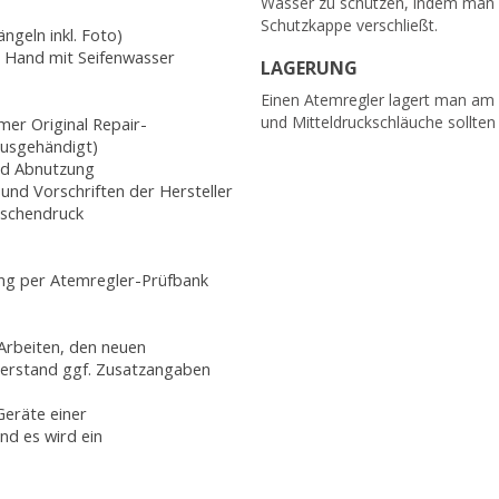
Wasser zu schützen, indem man d
Schutzkappe verschließt.
geln inkl. Foto)
on Hand mit Seifenwasser
LAGERUNG
Einen Atemregler lagert man am b
und Mitteldruckschläuche sollten
mer Original Repair-
ausgehändigt)
und Abnutzung
nd Vorschriften der Hersteller
aschendruck
ung per Atemregler-Prüfbank
 Arbeiten, den neuen
erstand ggf. Zusatzangaben
Geräte einer
nd es wird ein