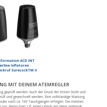
nformation ACD INT
rline Inflatoren
ückruf SureLockTM II
ANG MIT DEINEM ATEMREGLER
sig geprüft werden. Auch der Druck der ersten Stufe und
eprüft und gewechselt werden. Eine vollständige Wartung
e oder nach ca. 100 Tauchgängen erfolgen. Die meisten
ich vor. Wenn man z.B. einen Urlaub am Meer verbringt