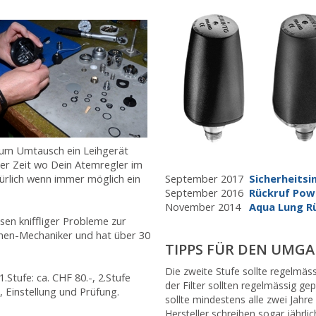
s zum Umtausch ein Leihgerät
der Zeit wo Dein Atemregler im
türlich wenn immer möglich ein
September 2017
Sicherheitsi
September 2016
Rückruf Powe
November 2014
Aqua Lung R
en kniffliger Probleme zur
inen-Mechaniker und hat über 30
TIPPS FÜR DEN UMG
Die zweite Stufe sollte regelmäs
.Stufe: ca. CHF 80.-, 2.Stufe
der Filter sollten regelmässig g
l, Einstellung und Prüfung.
sollte mindestens alle zwei Jahr
Hersteller schreiben sogar jährl