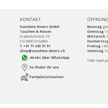
KONTAKT
ÖFFNUNG
Sunshine Divers GmbH
Montag
ge
Tauchen & Reisen
Dienstag
14
St.Jakobstrasse 10
Mittwoch
1
CH 9000 St.Gallen
Donnersta
T +41 71 245 31 51
Freitag
14:0
shop@sunshine-divers.ch
Samstag
10
direkt über WhatsApp
Oder nach p
So findet Ihr uns
Parkplatzsituation