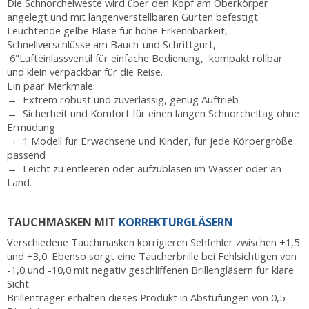
Die Schnorchelweste wird über den Kopf am Oberkörper
angelegt und mit längenverstellbaren Gurten befestigt.
Leuchtende gelbe Blase für hohe Erkennbarkeit,
Schnellverschlüsse am Bauch-und Schrittgurt,
6"Lufteinlassventil für einfache Bedienung, kompakt rollbar
und klein verpackbar für die Reise.
Ein paar Merkmale:
→ Extrem robust und zuverlässig, genug Auftrieb
→ Sicherheit und Komfort für einen langen Schnorcheltag ohne
Ermüdung
→ 1 Modell für Erwachsene und Kinder, für jede Körpergröße
passend
→ Leicht zu entleeren oder aufzublasen im Wasser oder an
Land.
TAUCHMASKEN MIT
KORREKTURGLÄSERN
Verschiedene Tauchmasken korrigieren Sehfehler zwischen +1,5
und +3,0. Ebenso sorgt eine Taucherbrille bei Fehlsichtigen von
-1,0 und -10,0 mit negativ geschliffenen Brillengläsern für klare
Sicht.
Brillenträger erhalten dieses Produkt in Abstufungen von 0,5