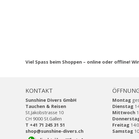
Viel Spass beim Shoppen – online oder offline! Wir
KONTAKT
ÖFFNUNG
Sunshine Divers GmbH
Montag
ge
Tauchen & Reisen
Dienstag
14
St.Jakobstrasse 10
Mittwoch
1
CH 9000 St.Gallen
Donnersta
T +41 71 245 31 51
Freitag
14:0
shop@sunshine-divers.ch
Samstag
10