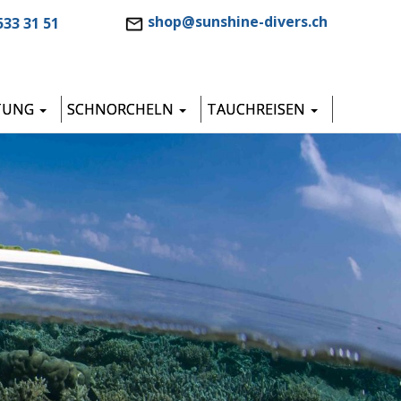
shop@sunshine-divers.ch
533 31 51
TUNG
SCHNORCHELN
TAUCHREISEN