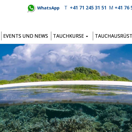
T
+41 71 245 31 51
M
+41 76 
WhatsApp
EVENTS UND NEWS
TAUCHKURSE
TAUCHAUSRÜS