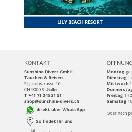
LILY BEACH RESORT
KONTAKT
ÖFFNUNG
Sunshine Divers GmbH
Montag
ge
Tauchen & Reisen
Dienstag
14
St.Jakobstrasse 10
Mittwoch
1
CH 9000 St.Gallen
Donnersta
T +41 71 245 31 51
Freitag
14:0
shop@sunshine-divers.ch
Samstag
10
direkt über WhatsApp
Oder nach p
So findet Ihr uns