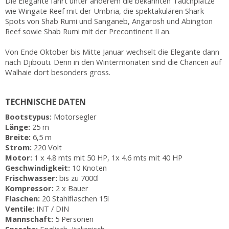
Die Elegante fährt unter anderem die bekannten Tauchplätze
wie Wingate Reef mit der Umbria, die spektakulären Shark
Spots von Shab Rumi und Sanganeb, Angarosh und Abington
Reef sowie Shab Rumi mit der Precontinent II an.
Von Ende Oktober bis Mitte Januar wechselt die Elegante dann
nach Djibouti. Denn in den Wintermonaten sind die Chancen auf
Walhaie dort besonders gross.
TECHNISCHE DATEN
Bootstypus:
Motorsegler
Länge:
25 m
Breite:
6,5 m
Strom:
220 Volt
Motor:
1 x 4.8 mts mit 50 HP, 1x 4.6 mts mit 40 HP
Geschwindigkeit:
10 Knoten
Frischwasser:
bis zu 7000l
Kompressor:
2 x Bauer
Flaschen:
20 Stahlflaschen 15l
Ventile:
INT / DIN
Mannschaft:
5 Personen
Sprache:
Englisch, Italienisch