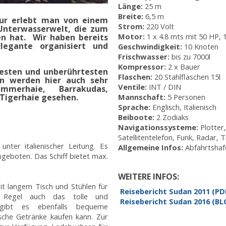
Länge:
25 m
Breite:
6,5 m
ktur erlebt man von einem
Strom:
220 Volt
 Unterwasserwelt, die zum
Motor:
1 x 4.8 mts mit 50 HP, 
n hat. Wir haben bereits
legante organisiert und
Geschwindigkeit:
10 Knoten
Frischwasser:
bis zu 7000l
Kompressor:
2 x Bauer
esten und unberührtesten
Flaschen:
20 Stahlflaschen 15l
n werden hier auch sehr
Ventile:
INT / DIN
merhaie, Barrakudas,
 Tigerhaie gesehen.
Mannschaft:
5 Personen
Sprache:
Englisch, Italienisch
Beiboote:
2 Zodiaks
Navigationssysteme:
Plotter
Satellitentelefon, Funk, Radar, 
nter italienischer Leitung. Es
Allgemeine Infos:
Abfahrtshaf
geboten. Das Schiff bietet max.
WEITERE INFOS:
it langem Tisch und Stühlen für
Reisebericht Sudan 2011 (P
r Regel auch das tolle und
Reisebericht Sudan 2016 (BL
 gibt es ebenfalls bequeme
sche Getränke kaufen kann. Zur