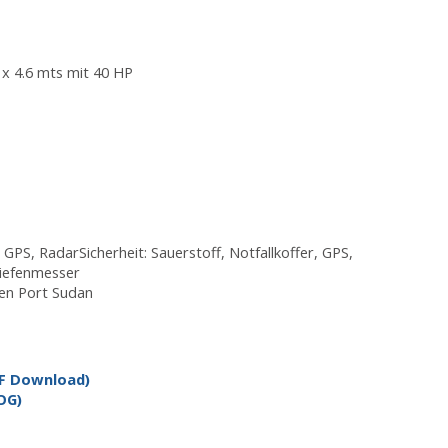
1x 4.6 mts mit 40 HP
, GPS, RadarSicherheit: Sauerstoff, Notfallkoffer, GPS,
Tiefenmesser
en Port Sudan
DF Download)
OG)