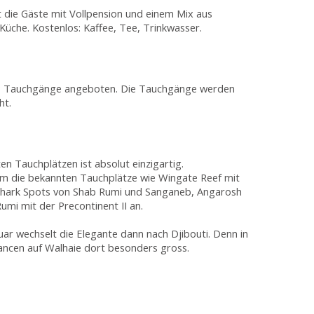
 die Gäste mit Vollpension und einem Mix aus
r Küche. Kostenlos: Kaffee, Tee, Trinkwasser.
- 3 Tauchgänge angeboten. Die Tauchgänge werden
ht.
n Tauchplätzen ist absolut einzigartig.
em die bekannten Tauchplätze wie Wingate Reef mit
 Shark Spots von Shab Rumi und Sanganeb, Angarosh
mi mit der Precontinent II an.
ar wechselt die Elegante dann nach Djibouti. Denn in
ancen auf Walhaie dort besonders gross.