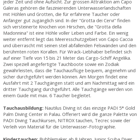
jeder Zeit und ohne Aufsicht. Zur grossen Attraktion am Capo
Galeras gehören die faszinierenden Unterwasserlandschaften
mit Höhlen und Grotten, die für erfahrene Taucher oder
Anfänger gut zugänglich sind. In der "Grotta dei Cervi" finden
sich versteinerte Knochen von Hirschen, die "Grotta della
Madonnina" ist eine Höhle voller Leben und Farbe. Ein wenig
weiter entfernt liegt das Meeresschutzgebiet von Capo Caccia
und überrascht mit seinen steil abfallenden Felswänden und den
berühmten roten Korallen. Für Wrack-Liebhaber befindet sich
auf einer Tiefe von 15 bis 21 Meter das Cargo-Schiff Angelika.
Zwei speziell angefertigte Tauchboote sowie ein Zodiak
gewährleisten, dass die Tauchausflüge bequem, angenehm und
sicher durchgeführt werden können. Am Morgen findet eine
Ausfahrt mit 2 Tauchgängen statt und am Nachmittag wird ein
dritter Tauchgang durchgeführt. Alle Tauchgänge werden von
einem Guide mit max. 6 Taucher begleitet.
Tauchausbildung:
Nautilus Diving ist das einzige PADI 5* Gold
Palm Diving Center in Palau. Offeriert wird die ganze Palette von
PADI Diving Tauchkursen, NITROX tauchen, Tecrec sowie der
Verleih von Material für die Unterwasser-Fotographie.
Kindertauchen:
Bubblemaker ab 8 Jahren, Junior Scuba Diver