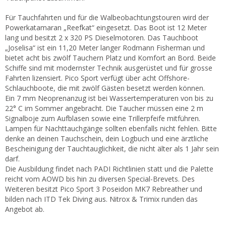
Für Tauchfahrten und für die Walbeobachtungstouren wird der
Powerkatamaran „Reefkat“ eingesetzt. Das Boot ist 12 Meter
lang und besitzt 2 x 320 PS Dieselmotoren. Das Tauchboot
„Joselisa“ ist ein 11,20 Meter langer Rodmann Fisherman und
bietet acht bis zwölf Tauchern Platz und Komfort an Bord. Beide
Schiffe sind mit modernster Technik ausgerüstet und für grosse
Fahrten lizensiert. Pico Sport verfügt über acht Offshore-
Schlauchboote, die mit zwölf Gästen besetzt werden können.
Ein 7 mm Neoprenanzug ist bei Wassertemperaturen von bis zu
22° C im Sommer angebracht. Die Taucher müssen eine 2 m
Signalboje zum Aufblasen sowie eine Trillerpfeife mitführen.
Lampen für Nachttauchgänge sollten ebenfalls nicht fehlen. Bitte
denke an deinen Tauchschein, dein Logbuch und eine ärztliche
Bescheinigung der Tauchtauglichkeit, die nicht älter als 1 Jahr sein
darf.
Die Ausbildung findet nach PADI Richtlinien statt und die Palette
reicht vom AOWD bis hin zu diversen Special-Brevets. Des
Weiteren besitzt Pico Sport 3 Poseidon MK7 Rebreather und
bilden nach ITD Tek Diving aus. Nitrox & Trimix runden das
Angebot ab.