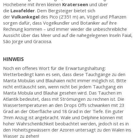
Hochebene mit ihren kleinen
Kraterseen
und über
die
Lavafelder
. Dem Bergsteiger bietet sich
der
Vulkankegel
des Pico (2'351 m) an, Vögel und Pflanzen
sorgen dafür, dass Vogelkundler und Botaniker auf ihre
Rechnung kommen – und immer wieder die unbeschreibliche
Aussicht über das Meer und auf die nahegelegenen Inseln Faial,
São Jorge und Graciosa.
HINWEIS
Noch ein offenes Wort für die Erwartungshaltung:
Wetterbedingt kann es sein, dass diese Tauchgänge zu den
Manta Mobulas und Blauhaien nicht immer möglich ist. Bitte
nicht enttäuscht sein, wenn nicht bei jedem Tauchgang ein
Manta Mobula und Blauhai gesehen wird. Das Tauchen im
Atlantik bedeutet, dass mit Strömungen zu rechnen ist. Die
Wassertemperaturen an den Drops Offs schwanken mit 23
Grad an der Oberfläche und 18 Grad in der Tiefe. Ein guter
7mm Anzug ist angebracht. Wale und Delphine können mit
hoher Wahrscheinlichkeit beobachtet werden, jedoch ist es in
den Hoheitsgewässern der Azoren untersagt zu den Walen ins
Wasser zu gehen!