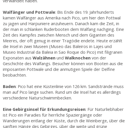
verwandelt haben.
Walfänger
und
Pottwale
: Bis Ende des 19. Jahrhunderts
kamen Walfänger aus Amerika nach Pico, um hier den Pottwal
zu jagen und Harpuniere anzuheuern. Danach kam die Zeit, in
der man in schlanken Ruderbooten dem Walfang nachging. Eine
Zeit des Kampfes zwischen Mensch und dem Giganten des
Meeres, der oft genug in einer Tragödie endete. Heute erzählt
die Insel in zwei Museen (Museo das Baleiros in Lajes und
Museo Industrial da Baleia in Sao Roque do Pico) mit filigranen
Exponaten aus
Walzähnen
und
Walknochen
von der
Geschichte des Walfangs. Besucher können von Booten aus die
imposanten Pottwale und die anmutigen Spiele der Delfine
beobachten.
Baden
: Pico hat eine Küstenlinie von 126 km. Sandstrände muss
man auf Pico lange suchen. Rund um die Insel hat es allerdings
verschiedene Naturschwimmbecken.
Eine
Gebirgsinsel
für
Erkundungsreisen
: Für Naturliebhaber
ist Pico ein Paradies für herrliche Spaziergänge oder
Wanderungen entlang der Küste, durch die Weinberge, über die
sanften Hänge des Gebirges, über die weite und grüne