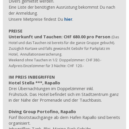
Divers gemietet werden.
Eine Liste der benötigten Ausrüstung bekommst Du nach
der Anmeldung.
Unsere Mietpreise findest Du
hier
.
PREISE
Unterkunft und Tauchen: CHF 680.00 pro Person
(Das
Hotel und das Tauchen ist bereits für die ganze Gruppe gebuch
t).
Zuzüglich Kurtaxe und falls gewünscht Gebühr für Parkplatz im
Hotel, Annullationsversicherung.
Weekend ohne Tauchen in 1/2 Doppelzimmer: CHF 380.-
Aufpreis Einzelzimmer für 3 Nächte: CHF 120.-
IM PREIS INBEGRIFFEN
Hotel Stella ***, Rapallo
Drei Übernachtungen im Doppelzimmer inkl.
Frühstück. Das Hotel befindet sich im Stadtzentrum ganz
in der Nähe der Promenade und der Tauchbasis.
Diving Group Portofino, Rapallo
Fünf Bootstauchgänge ab dem Hafen Rapallo sind bereits
organisiert.
Inbegriffen: Tank, Blei, Marine Park Gebühr