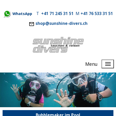
T
+41 71 245 31 51
M
+41 76 533 31 51
WhatsApp
shop@sunshine-divers.ch
Menu
Bubblemaker im Pool