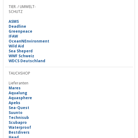
TIER. / UMWELT-
SCHUTZ
ASMS
Deadline
Greenpeace
IFAW
OceanNEnvironment
Wild Aid
Sea Sheperd
WWF Schweiz
WDCS Deutschland
TAUCHSHOP
Lieferanten
Mares
Aqualung
Aquasphere
Apeks
Sea-Quest
Suunto
Technisub
Scubapro
Waterproof
Bestdivers
Head