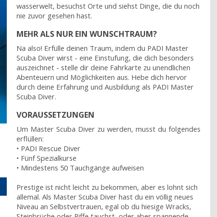
wasserwelt, besuchst Orte und siehst Dinge, die du noch
nie zuvor gesehen hast.
MEHR ALS NUR EIN WUNSCHTRAUM?
Na also! Erfülle deinen Traum, indem du PADI Master
Scuba Diver wirst - eine Einstufung, die dich besonders
auszeichnet - stelle dir deine Fahrkarte zu unendlichen
Abenteuern und Möglichkeiten aus. Hebe dich hervor
durch deine Erfahrung und Ausbildung als PADI Master
Scuba Diver.
VORAUSSETZUNGEN
Um Master Scuba Diver zu werden, musst du folgendes
erflüllen:
• PADI Rescue Diver
• Fünf Spezialkurse
• Mindestens 50 Tauchgänge aufweisen
Prestige ist nicht leicht zu bekommen, aber es lohnt sich
allemal. Als Master Scuba Diver hast du ein völlig neues
Niveau an Selbstvertrauen, egal ob du hiesige Wracks,
Steinbrüche oder Riffe tauchst, oder aber spannende