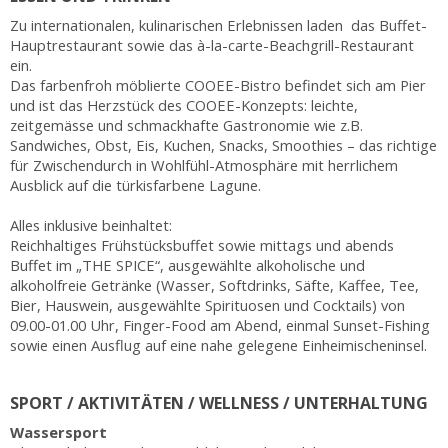
Zu internationalen, kulinarischen Erlebnissen laden das Buffet-
Hauptrestaurant sowie das à-la-carte-Beachgrill-Restaurant
ein.
Das farbenfroh möblierte COOEE-Bistro befindet sich am Pier
und ist das Herzstück des COOEE-Konzepts: leichte,
zeitgemässe und schmackhafte Gastronomie wie z.B.
Sandwiches, Obst, Eis, Kuchen, Snacks, Smoothies – das richtige
für Zwischendurch in Wohlfühl-Atmosphäre mit herrlichem
Ausblick auf die türkisfarbene Lagune.
Alles inklusive beinhaltet:
Reichhaltiges Frühstücksbuffet sowie mittags und abends
Buffet im „THE SPICE“, ausgewählte alkoholische und
alkoholfreie Getränke (Wasser, Softdrinks, Säfte, Kaffee, Tee,
Bier, Hauswein, ausgewählte Spirituosen und Cocktails) von
09.00-01.00 Uhr, Finger-Food am Abend, einmal Sunset-Fishing
sowie einen Ausflug auf eine nahe gelegene Einheimischeninsel.
SPORT / AKTIVITÄTEN / WELLNESS / UNTERHALTUNG
Wassersport