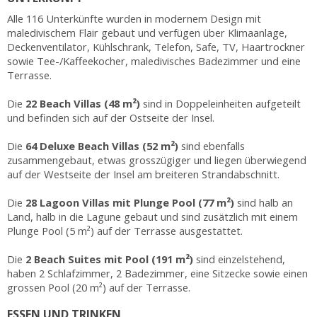
Alle 116 Unterkünfte wurden in modernem Design mit
maledivischem Flair gebaut und verfügen über Klimaanlage,
Deckenventilator, Kühlschrank, Telefon, Safe, TV, Haartrockner
sowie Tee-/Kaffeekocher, maledivisches Badezimmer und eine
Terrasse.
Die
22 Beach Villas (48 m²)
sind in Doppeleinheiten aufgeteilt
und befinden sich auf der Ostseite der Insel.
Die
64 Deluxe Beach Villas (52 m²)
sind ebenfalls
zusammengebaut, etwas grosszügiger und liegen überwiegend
auf der Westseite der Insel am breiteren Strandabschnitt.
Die
28 Lagoon Villas mit Plunge Pool (77 m²)
sind halb an
Land, halb in die Lagune gebaut und sind zusätzlich mit einem
Plunge Pool (5 m²) auf der Terrasse ausgestattet.
Die
2 Beach Suites mit Pool (191 m²)
sind einzelstehend,
haben 2 Schlafzimmer, 2 Badezimmer, eine Sitzecke sowie einen
grossen Pool (20 m²) auf der Terrasse.
ESSEN UND TRINKEN