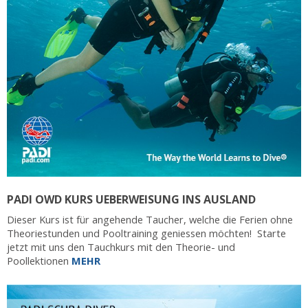
PADI OWD KURS UEBERWEISUNG INS AUSLAND
Dieser Kurs ist für angehende Taucher, welche die Ferien ohne
Theoriestunden und Pooltraining geniessen möchten! Starte
jetzt mit uns den Tauchkurs mit den Theorie- und
Poollektionen
MEHR